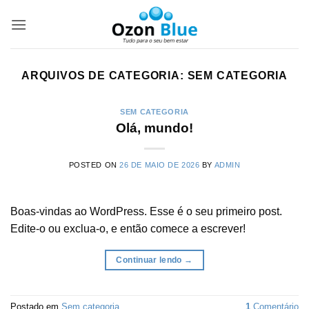
Skip
to
content
ARQUIVOS DE CATEGORIA:
SEM CATEGORIA
SEM CATEGORIA
Olá, mundo!
POSTED ON
26 DE MAIO DE 2026
BY
ADMIN
Boas-vindas ao WordPress. Esse é o seu primeiro post.
Edite-o ou exclua-o, e então comece a escrever!
Continuar lendo
→
Postado em
Sem categoria
1
Comentário