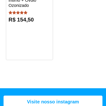
Intimo + Óvulo
Ozonizado
Avaliação
5
R$
154,50
de 5
Visite nosso instagram