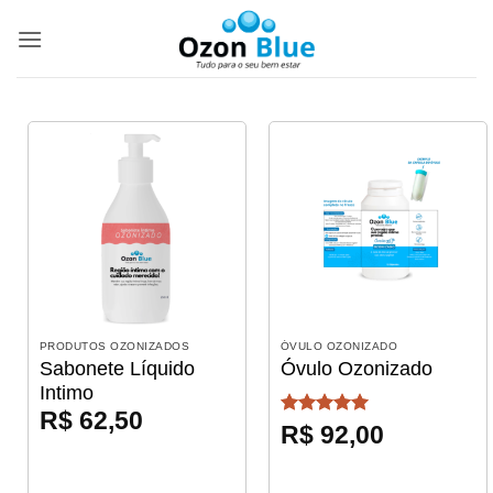
Skip
to
content
PRODUTOS OZONIZADOS
ÓVULO OZONIZADO
Sabonete Líquido
Óvulo Ozonizado
Intimo
R$
62,50
Avaliação
5
R$
92,00
de 5