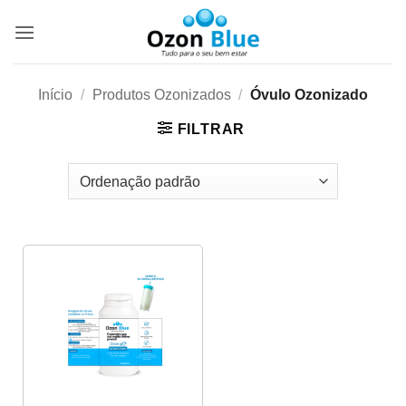
Skip
to
content
Início
/
Produtos Ozonizados
/
Óvulo Ozonizado
FILTRAR