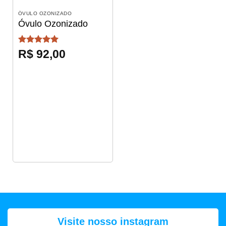
ÓVULO OZONIZADO
Óvulo Ozonizado
Avaliação
5
R$
92,00
de 5
Visite nosso instagram